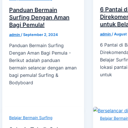
6 Pantai d
Panduan Bermain
Direkome
Surfing Dengan Aman
untuk Bela
Bagi Pemula!
admin
/
August 
admin
/
September 2, 2024
6 Pantai di B
Panduan Bermain Surfing
Direkomenda
Dengan Aman Bagi Pemula -
Belajar Surfi
Berikut adalah panduan
lokasi pantai
bermain selancar dengan aman
untuk
bagi pemula! Surfing &
Bodyboard
Belajar Bermain Surfing
Belajar Bermai