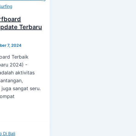
urfing
urfboard
Update Terbaru
ber 7, 2024
board Terbaik
baru 2024) -
adalah aktivitas
tantangan,
 juga sangat seru.
lompat
 Di Bali