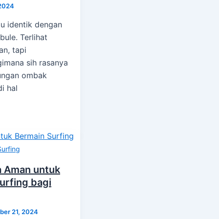
 2024
tu identik dengan
bule. Terlihat
n, tapi
gimana sih rasanya
lungan ombak
i hal
urfing
ra Aman untuk
urfing bagi
ber 21, 2024