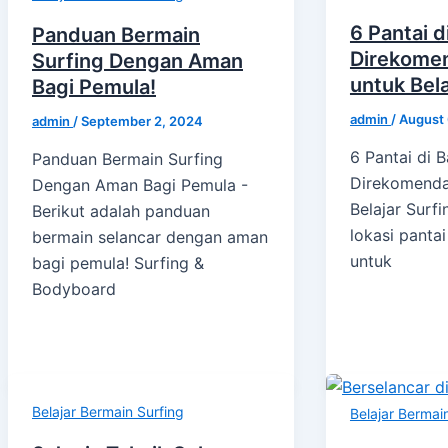
6 Pantai d
Panduan Bermain
Direkome
Surfing Dengan Aman
untuk Bela
Bagi Pemula!
admin
/
August 
admin
/
September 2, 2024
6 Pantai di B
Panduan Bermain Surfing
Direkomenda
Dengan Aman Bagi Pemula -
Belajar Surfi
Berikut adalah panduan
lokasi pantai
bermain selancar dengan aman
untuk
bagi pemula! Surfing &
Bodyboard
Belajar Bermain Surfing
Belajar Bermai