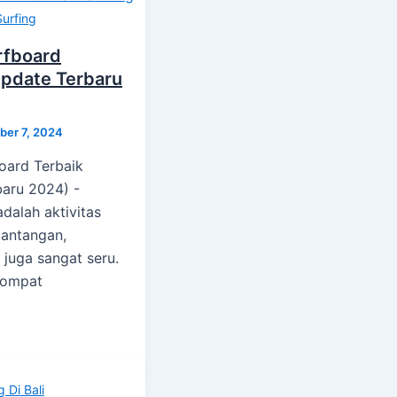
urfing
urfboard
Update Terbaru
ber 7, 2024
board Terbaik
baru 2024) -
adalah aktivitas
tantangan,
 juga sangat seru.
lompat
 Di Bali