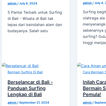
admin
/
July 4,
admin
/
July 6, 2024
Surfing begi
5 Pantai Terbaik untuk Surfing
olahraga ala 
di Bali - Wisata di Bali tak
menyenangka
lepas dari keindahan alam dan
sebenarnya 
budayanya. Salah satu
surfing? Gu
tinggi menjad
Bermain Surfing Di Bali
Cara Bermain S
Berselancar di Bali -
Inilah Ca
Panduan Surfing
Bermain S
Lengkap di Bali
Pemula!
admin
/
September 21, 2024
admin
/
Septem