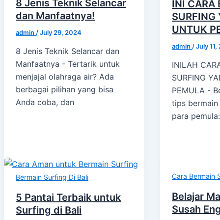
8 Jenis Teknik Selancar
INI CARA
dan Manfaatnya!
SURFING
UNTUK P
admin
/
July 29, 2024
admin
/
July 11
8 Jenis Teknik Selancar dan
Manfaatnya - Tertarik untuk
INILAH CAR
menjajal olahraga air? Ada
SURFING YA
berbagai pilihan yang bisa
PEMULA - Ber
Anda coba, dan
tips bermain
para pemula:
Cara Bermain S
Bermain Surfing Di Bali
Belajar Ma
5 Pantai Terbaik untuk
Susah Eng
Surfing di Bali