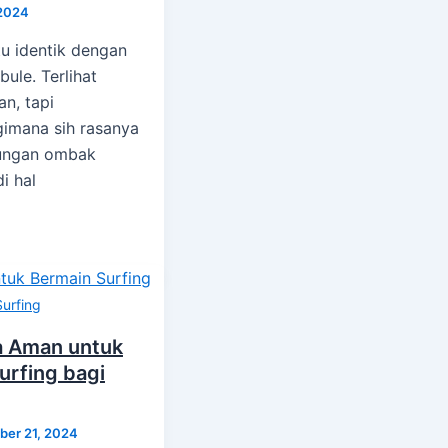
 2024
tu identik dengan
bule. Terlihat
n, tapi
gimana sih rasanya
lungan ombak
i hal
urfing
ra Aman untuk
urfing bagi
ber 21, 2024