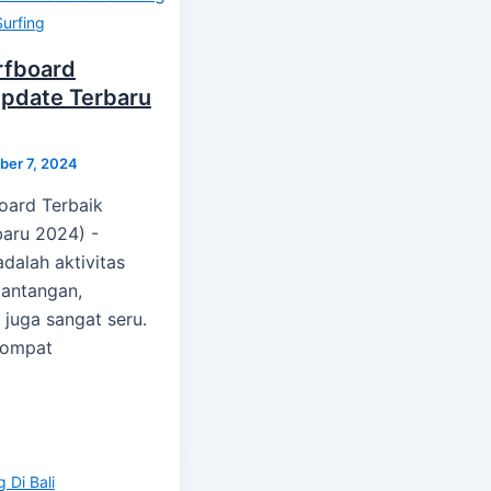
urfing
urfboard
Update Terbaru
ber 7, 2024
board Terbaik
baru 2024) -
adalah aktivitas
tantangan,
 juga sangat seru.
lompat
 Di Bali