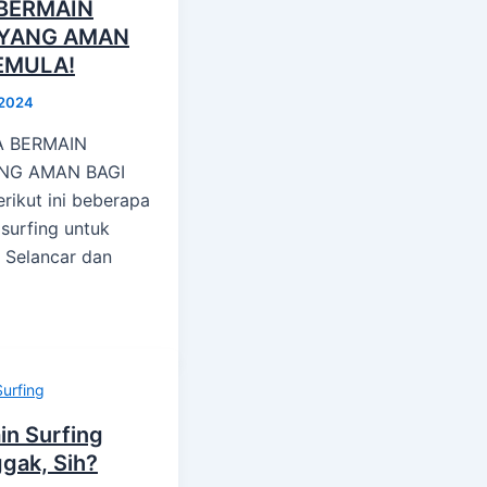
 BERMAIN
 YANG AMAN
EMULA!
, 2024
A BERMAIN
NG AMAN BAGI
ikut ini beberapa
 surfing untuk
 Selancar dan
urfing
in Surfing
gak, Sih?