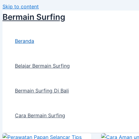
Skip to content
Bermain Surfing
Beranda
Belajar Bermain Surfing
Bermain Surfing Di Bali
Cara Bermain Surfing