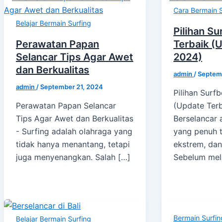
Cara Bermain S
Belajar Bermain Surfing
Pilihan S
Perawatan Papan
Terbaik (
Selancar Tips Agar Awet
2024)
dan Berkualitas
admin
/
Septem
admin
/
September 21, 2024
Pilihan Surf
Perawatan Papan Selancar
(Update Ter
Tips Agar Awet dan Berkualitas
Berselancar 
- Surfing adalah olahraga yang
yang penuh 
tidak hanya menantang, tetapi
ekstrem, dan
juga menyenangkan. Salah […]
Sebelum me
Bermain Surfing
Belajar Bermain Surfing