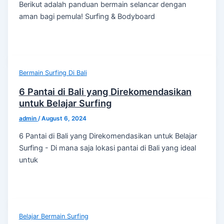
Berikut adalah panduan bermain selancar dengan
aman bagi pemula! Surfing & Bodyboard
Bermain Surfing Di Bali
6 Pantai di Bali yang Direkomendasikan
untuk Belajar Surfing
admin
/
August 6, 2024
6 Pantai di Bali yang Direkomendasikan untuk Belajar
Surfing - Di mana saja lokasi pantai di Bali yang ideal
untuk
Belajar Bermain Surfing