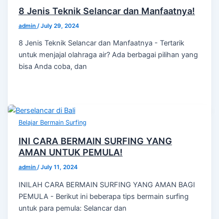
8 Jenis Teknik Selancar dan Manfaatnya!
admin
/
July 29, 2024
8 Jenis Teknik Selancar dan Manfaatnya - Tertarik
untuk menjajal olahraga air? Ada berbagai pilihan yang
bisa Anda coba, dan
Belajar Bermain Surfing
INI CARA BERMAIN SURFING YANG
AMAN UNTUK PEMULA!
admin
/
July 11, 2024
INILAH CARA BERMAIN SURFING YANG AMAN BAGI
PEMULA - Berikut ini beberapa tips bermain surfing
untuk para pemula: Selancar dan