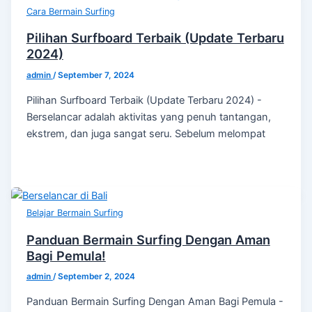
Cara Bermain Surfing
Pilihan Surfboard Terbaik (Update Terbaru
2024)
admin
/
September 7, 2024
Pilihan Surfboard Terbaik (Update Terbaru 2024) -
Berselancar adalah aktivitas yang penuh tantangan,
ekstrem, dan juga sangat seru. Sebelum melompat
Belajar Bermain Surfing
Panduan Bermain Surfing Dengan Aman
Bagi Pemula!
admin
/
September 2, 2024
Panduan Bermain Surfing Dengan Aman Bagi Pemula -