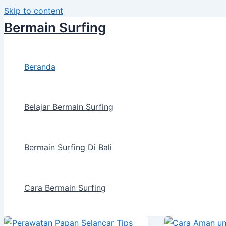
Skip to content
Bermain Surfing
Beranda
Belajar Bermain Surfing
Bermain Surfing Di Bali
Cara Bermain Surfing