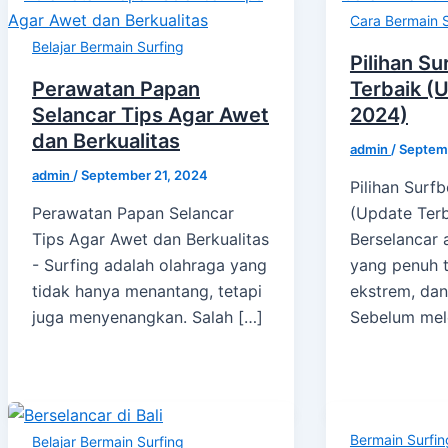
Cara Bermain S
Belajar Bermain Surfing
Pilihan S
Perawatan Papan
Terbaik (
Selancar Tips Agar Awet
2024)
dan Berkualitas
admin
/
Septem
admin
/
September 21, 2024
Pilihan Surf
Perawatan Papan Selancar
(Update Ter
Tips Agar Awet dan Berkualitas
Berselancar 
- Surfing adalah olahraga yang
yang penuh 
tidak hanya menantang, tetapi
ekstrem, dan
juga menyenangkan. Salah […]
Sebelum me
Bermain Surfing
Belajar Bermain Surfing