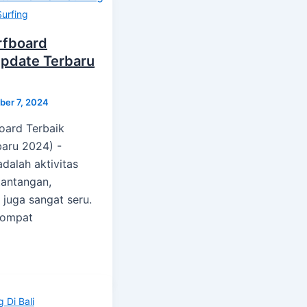
urfing
urfboard
Update Terbaru
ber 7, 2024
board Terbaik
baru 2024) -
adalah aktivitas
tantangan,
 juga sangat seru.
lompat
 Di Bali