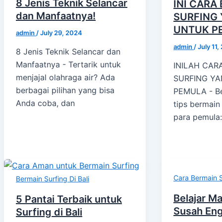
8 Jenis Teknik Selancar
INI CARA
dan Manfaatnya!
SURFING
UNTUK P
admin
/
July 29, 2024
admin
/
July 11
8 Jenis Teknik Selancar dan
Manfaatnya - Tertarik untuk
INILAH CAR
menjajal olahraga air? Ada
SURFING YA
berbagai pilihan yang bisa
PEMULA - Ber
Anda coba, dan
tips bermain
para pemula:
Cara Bermain S
Bermain Surfing Di Bali
Belajar Ma
5 Pantai Terbaik untuk
Susah Eng
Surfing di Bali