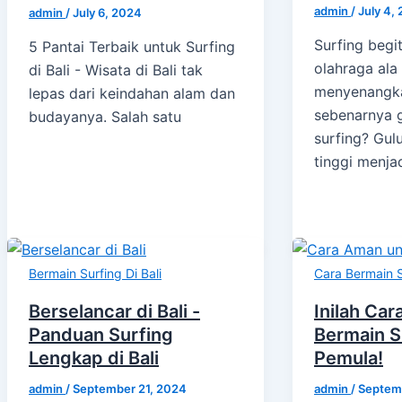
admin
/
July 4,
admin
/
July 6, 2024
Surfing begi
5 Pantai Terbaik untuk Surfing
olahraga ala 
di Bali - Wisata di Bali tak
menyenangka
lepas dari keindahan alam dan
sebenarnya 
budayanya. Salah satu
surfing? Gu
tinggi menjad
Bermain Surfing Di Bali
Cara Bermain S
Berselancar di Bali -
Inilah Ca
Panduan Surfing
Bermain S
Lengkap di Bali
Pemula!
admin
/
September 21, 2024
admin
/
Septem