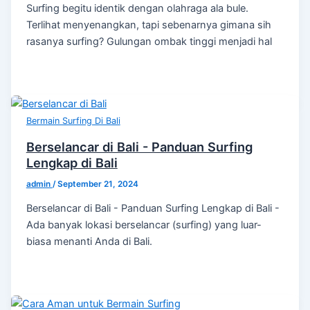
Surfing begitu identik dengan olahraga ala bule.
Terlihat menyenangkan, tapi sebenarnya gimana sih
rasanya surfing? Gulungan ombak tinggi menjadi hal
Bermain Surfing Di Bali
Berselancar di Bali - Panduan Surfing
Lengkap di Bali
admin
/
September 21, 2024
Berselancar di Bali - Panduan Surfing Lengkap di Bali -
Ada banyak lokasi berselancar (surfing) yang luar-
biasa menanti Anda di Bali.