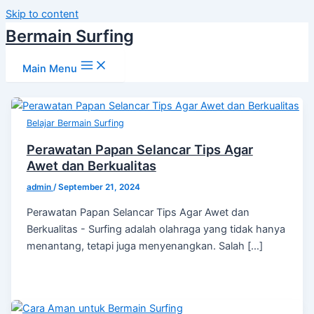
Skip to content
Bermain Surfing
Main Menu
Belajar Bermain Surfing
Perawatan Papan Selancar Tips Agar
Awet dan Berkualitas
admin
/
September 21, 2024
Perawatan Papan Selancar Tips Agar Awet dan
Berkualitas - Surfing adalah olahraga yang tidak hanya
menantang, tetapi juga menyenangkan. Salah […]