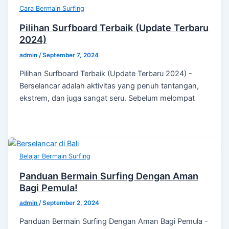
Cara Bermain Surfing
Pilihan Surfboard Terbaik (Update Terbaru
2024)
admin
/
September 7, 2024
Pilihan Surfboard Terbaik (Update Terbaru 2024) -
Berselancar adalah aktivitas yang penuh tantangan,
ekstrem, dan juga sangat seru. Sebelum melompat
Belajar Bermain Surfing
Panduan Bermain Surfing Dengan Aman
Bagi Pemula!
admin
/
September 2, 2024
Panduan Bermain Surfing Dengan Aman Bagi Pemula -