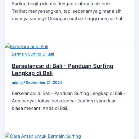
Surfing begitu identik dengan olahraga ala bule.
Terlihat menyenangkan, tapi sebenarnya gimana sih
rasanya surfing? Gulungan ombak tinggi menjadi hal
Bermain Surfing Di Bali
Berselancar di Bali - Panduan Surfing
Lengkap di Bali
admin
/
September 21, 2024
Berselancar di Bali - Panduan Surfing Lengkap di Bali -
Ada banyak lokasi berselancar (surfing) yang luar-
biasa menanti Anda di Bali.