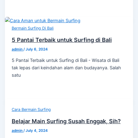
Bermain Surfing Di Bali
5 Pantai Terbaik untuk Surfing di Bali
admin
/
July 6, 2024
5 Pantai Terbaik untuk Surfing di Bali - Wisata di Bali
tak lepas dari keindahan alam dan budayanya. Salah
satu
Cara Bermain Surfing
Belajar Main Surfing Susah Enggak, Sih?
admin
/
July 4, 2024