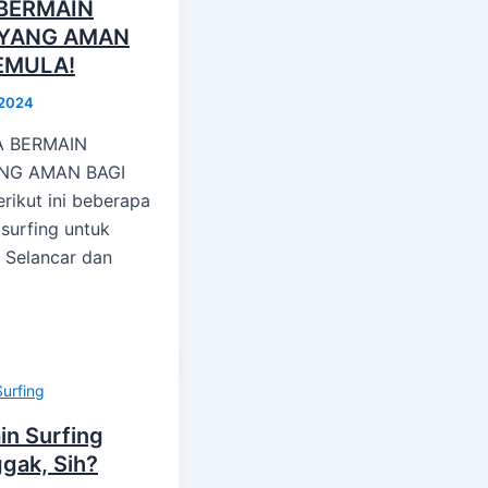
 BERMAIN
 YANG AMAN
EMULA!
, 2024
A BERMAIN
NG AMAN BAGI
ikut ini beberapa
 surfing untuk
 Selancar dan
urfing
in Surfing
gak, Sih?