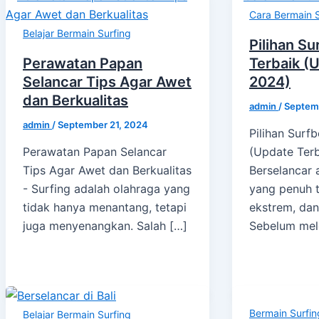
Cara Bermain S
Belajar Bermain Surfing
Pilihan S
Perawatan Papan
Terbaik (
Selancar Tips Agar Awet
2024)
dan Berkualitas
admin
/
Septem
admin
/
September 21, 2024
Pilihan Surf
Perawatan Papan Selancar
(Update Ter
Tips Agar Awet dan Berkualitas
Berselancar 
- Surfing adalah olahraga yang
yang penuh 
tidak hanya menantang, tetapi
ekstrem, dan
juga menyenangkan. Salah […]
Sebelum me
Bermain Surfing
Belajar Bermain Surfing