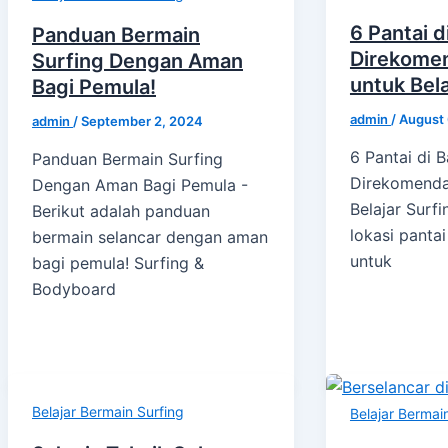
6 Pantai d
Panduan Bermain
Direkome
Surfing Dengan Aman
untuk Bela
Bagi Pemula!
admin
/
August 
admin
/
September 2, 2024
6 Pantai di B
Panduan Bermain Surfing
Direkomenda
Dengan Aman Bagi Pemula -
Belajar Surfi
Berikut adalah panduan
lokasi pantai
bermain selancar dengan aman
untuk
bagi pemula! Surfing &
Bodyboard
Belajar Bermain Surfing
Belajar Bermai