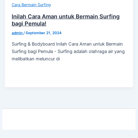
Cara Bermain Surfing
Inilah Cara Aman untuk Bermain Surfing
bagi Pemula!
admin
/
September 21, 2024
Surfing & Bodyboard Inilah Cara Aman untuk Bermain
Surfing bagi Pemula - Surfing adalah olahraga air yang
melibatkan meluncur di