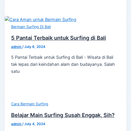
Bermain Surfing Di Bali
5 Pantai Terbaik untuk Surfing di Bali
admin
/
July 6, 2024
5 Pantai Terbaik untuk Surfing di Bali - Wisata di Bali
tak lepas dari keindahan alam dan budayanya. Salah
satu
Cara Bermain Surfing
Belajar Main Surfing Susah Enggak, Sih?
admin
/
July 4, 2024