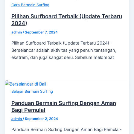
Cara Bermain Surfing
Pilihan Surfboard Terbaik (Update Terbaru
2024)
admin
/
September 7, 2024
Pilihan Surfboard Terbaik (Update Terbaru 2024) -
Berselancar adalah aktivitas yang penuh tantangan,
ekstrem, dan juga sangat seru. Sebelum melompat
Belajar Bermain Surfing
Panduan Bermain Surfing Dengan Aman
Bagi Pemula!
admin
/
September 2, 2024
Panduan Bermain Surfing Dengan Aman Bagi Pemula -