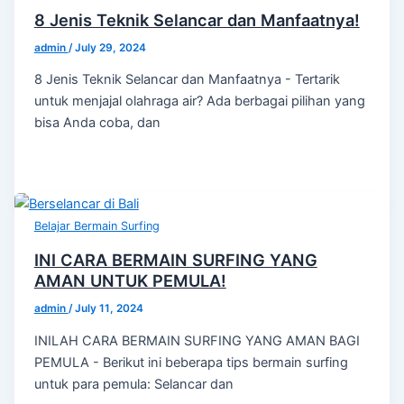
8 Jenis Teknik Selancar dan Manfaatnya!
admin
/
July 29, 2024
8 Jenis Teknik Selancar dan Manfaatnya - Tertarik
untuk menjajal olahraga air? Ada berbagai pilihan yang
bisa Anda coba, dan
Belajar Bermain Surfing
INI CARA BERMAIN SURFING YANG
AMAN UNTUK PEMULA!
admin
/
July 11, 2024
INILAH CARA BERMAIN SURFING YANG AMAN BAGI
PEMULA - Berikut ini beberapa tips bermain surfing
untuk para pemula: Selancar dan