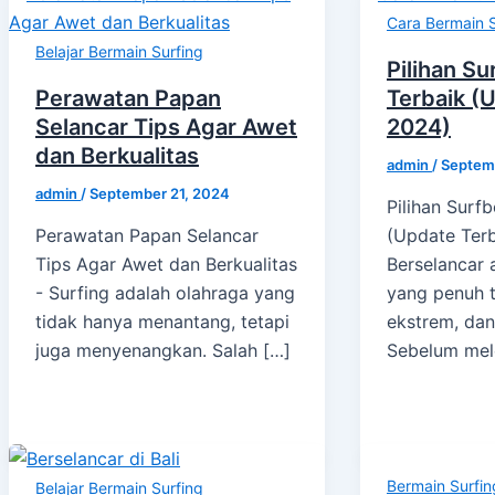
Cara Bermain S
Belajar Bermain Surfing
Pilihan S
Perawatan Papan
Terbaik (
Selancar Tips Agar Awet
2024)
dan Berkualitas
admin
/
Septem
admin
/
September 21, 2024
Pilihan Surf
Perawatan Papan Selancar
(Update Ter
Tips Agar Awet dan Berkualitas
Berselancar 
- Surfing adalah olahraga yang
yang penuh 
tidak hanya menantang, tetapi
ekstrem, dan
juga menyenangkan. Salah […]
Sebelum me
Bermain Surfing
Belajar Bermain Surfing