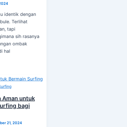
 2024
tu identik dengan
bule. Terlihat
n, tapi
gimana sih rasanya
lungan ombak
i hal
urfing
ra Aman untuk
urfing bagi
ber 21, 2024