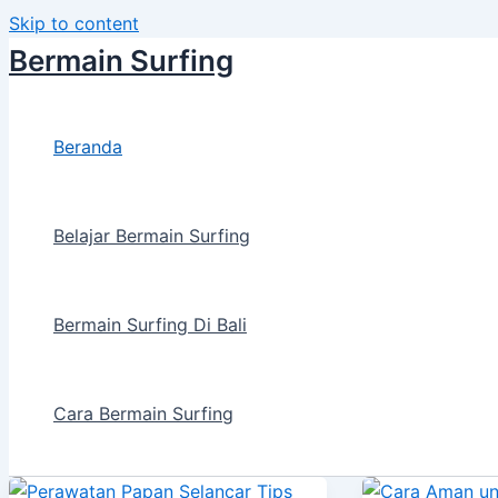
Skip to content
Bermain Surfing
Beranda
Belajar Bermain Surfing
Bermain Surfing Di Bali
Cara Bermain Surfing