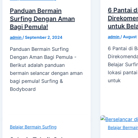
6 Pantai d
Panduan Bermain
Direkome
Surfing Dengan Aman
untuk Bela
Bagi Pemula!
admin
/
August 
admin
/
September 2, 2024
6 Pantai di B
Panduan Bermain Surfing
Direkomenda
Dengan Aman Bagi Pemula -
Belajar Surfi
Berikut adalah panduan
lokasi pantai
bermain selancar dengan aman
untuk
bagi pemula! Surfing &
Bodyboard
Belajar Bermain Surfing
Belajar Bermai