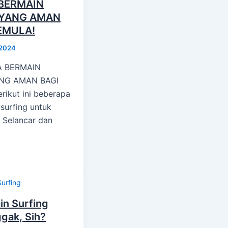
 BERMAIN
 YANG AMAN
EMULA!
, 2024
A BERMAIN
NG AMAN BAGI
ikut ini beberapa
 surfing untuk
 Selancar dan
urfing
in Surfing
gak, Sih?