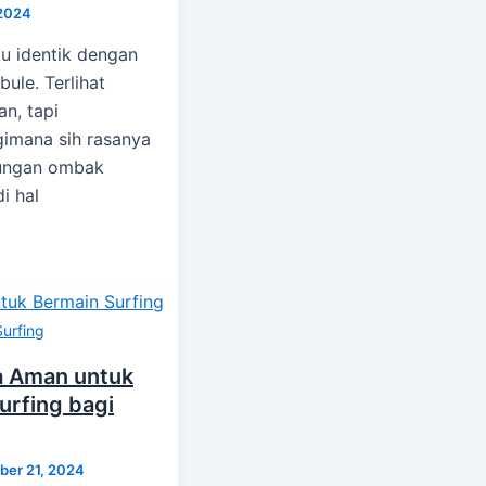
 2024
tu identik dengan
bule. Terlihat
n, tapi
gimana sih rasanya
lungan ombak
i hal
urfing
ra Aman untuk
urfing bagi
ber 21, 2024