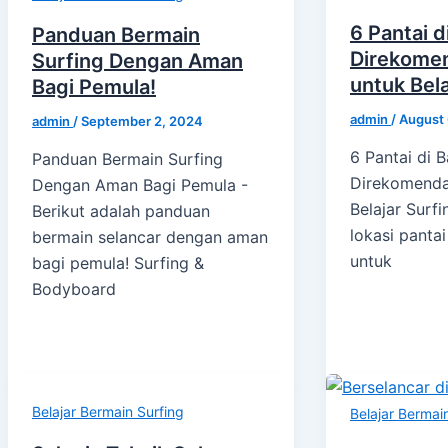
6 Pantai d
Panduan Bermain
Direkome
Surfing Dengan Aman
untuk Bela
Bagi Pemula!
admin
/
August 
admin
/
September 2, 2024
6 Pantai di B
Panduan Bermain Surfing
Direkomenda
Dengan Aman Bagi Pemula -
Belajar Surfi
Berikut adalah panduan
lokasi pantai
bermain selancar dengan aman
untuk
bagi pemula! Surfing &
Bodyboard
Belajar Bermain Surfing
Belajar Bermai