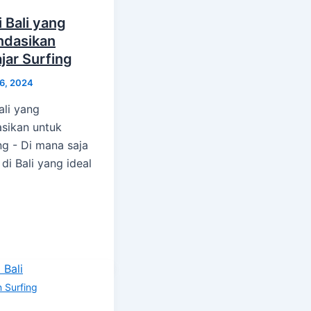
i Bali yang
ndasikan
jar Surfing
6, 2024
ali yang
sikan untuk
ng - Di mana saja
 di Bali yang ideal
n Surfing