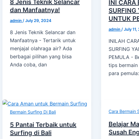
8 Jenis Teknik Selancar
INI CARA
dan Manfaatnya!
SURFING
UNTUK P
admin
/
July 29, 2024
admin
/
July 11
8 Jenis Teknik Selancar dan
Manfaatnya - Tertarik untuk
INILAH CAR
menjajal olahraga air? Ada
SURFING YA
berbagai pilihan yang bisa
PEMULA - Ber
Anda coba, dan
tips bermain
para pemula:
Cara Bermain S
Bermain Surfing Di Bali
Belajar Ma
5 Pantai Terbaik untuk
Susah Eng
Surfing di Bali