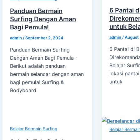
6 Pantai d
Panduan Bermain
Direkome
Surfing Dengan Aman
untuk Bela
Bagi Pemula!
admin
/
August 
admin
/
September 2, 2024
6 Pantai di B
Panduan Bermain Surfing
Direkomenda
Dengan Aman Bagi Pemula -
Belajar Surfi
Berikut adalah panduan
lokasi pantai
bermain selancar dengan aman
untuk
bagi pemula! Surfing &
Bodyboard
Belajar Bermain Surfing
Belajar Bermai