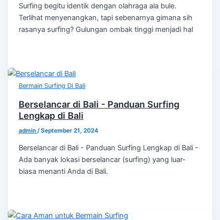
Surfing begitu identik dengan olahraga ala bule.
Terlihat menyenangkan, tapi sebenarnya gimana sih
rasanya surfing? Gulungan ombak tinggi menjadi hal
Bermain Surfing Di Bali
Berselancar di Bali - Panduan Surfing
Lengkap di Bali
admin
/
September 21, 2024
Berselancar di Bali - Panduan Surfing Lengkap di Bali -
Ada banyak lokasi berselancar (surfing) yang luar-
biasa menanti Anda di Bali.