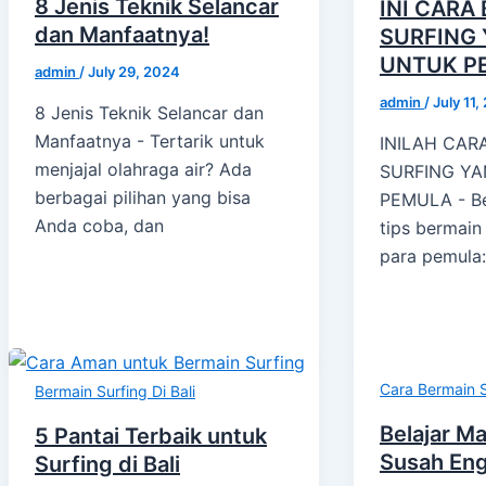
8 Jenis Teknik Selancar
INI CARA
dan Manfaatnya!
SURFING
UNTUK P
admin
/
July 29, 2024
admin
/
July 11
8 Jenis Teknik Selancar dan
Manfaatnya - Tertarik untuk
INILAH CAR
menjajal olahraga air? Ada
SURFING YA
berbagai pilihan yang bisa
PEMULA - Ber
Anda coba, dan
tips bermain
para pemula:
Cara Bermain S
Bermain Surfing Di Bali
Belajar Ma
5 Pantai Terbaik untuk
Susah Eng
Surfing di Bali