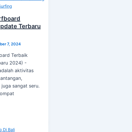
urfing
urfboard
Update Terbaru
ber 7, 2024
board Terbaik
baru 2024) -
adalah aktivitas
tantangan,
 juga sangat seru.
lompat
 Di Bali