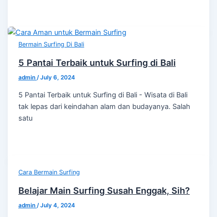
Bermain Surfing Di Bali
5 Pantai Terbaik untuk Surfing di Bali
admin
/
July 6, 2024
5 Pantai Terbaik untuk Surfing di Bali - Wisata di Bali
tak lepas dari keindahan alam dan budayanya. Salah
satu
Cara Bermain Surfing
Belajar Main Surfing Susah Enggak, Sih?
admin
/
July 4, 2024