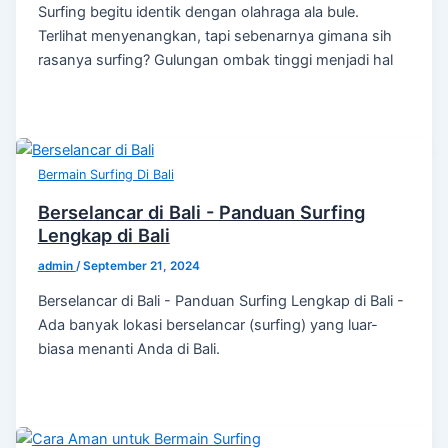
Surfing begitu identik dengan olahraga ala bule.
Terlihat menyenangkan, tapi sebenarnya gimana sih
rasanya surfing? Gulungan ombak tinggi menjadi hal
Bermain Surfing Di Bali
Berselancar di Bali - Panduan Surfing
Lengkap di Bali
admin
/
September 21, 2024
Berselancar di Bali - Panduan Surfing Lengkap di Bali -
Ada banyak lokasi berselancar (surfing) yang luar-
biasa menanti Anda di Bali.