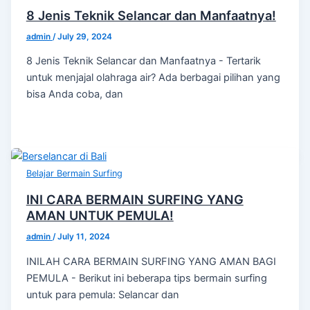
8 Jenis Teknik Selancar dan Manfaatnya!
admin
/
July 29, 2024
8 Jenis Teknik Selancar dan Manfaatnya - Tertarik
untuk menjajal olahraga air? Ada berbagai pilihan yang
bisa Anda coba, dan
Belajar Bermain Surfing
INI CARA BERMAIN SURFING YANG
AMAN UNTUK PEMULA!
admin
/
July 11, 2024
INILAH CARA BERMAIN SURFING YANG AMAN BAGI
PEMULA - Berikut ini beberapa tips bermain surfing
untuk para pemula: Selancar dan