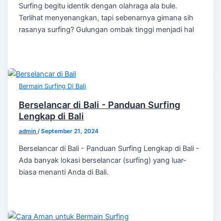
Surfing begitu identik dengan olahraga ala bule.
Terlihat menyenangkan, tapi sebenarnya gimana sih
rasanya surfing? Gulungan ombak tinggi menjadi hal
Bermain Surfing Di Bali
Berselancar di Bali - Panduan Surfing
Lengkap di Bali
admin
/
September 21, 2024
Berselancar di Bali - Panduan Surfing Lengkap di Bali -
Ada banyak lokasi berselancar (surfing) yang luar-
biasa menanti Anda di Bali.