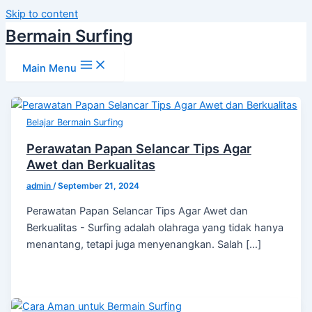
Skip to content
Bermain Surfing
Main Menu
Belajar Bermain Surfing
Perawatan Papan Selancar Tips Agar
Awet dan Berkualitas
admin
/
September 21, 2024
Perawatan Papan Selancar Tips Agar Awet dan
Berkualitas - Surfing adalah olahraga yang tidak hanya
menantang, tetapi juga menyenangkan. Salah […]