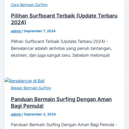
Cara Bermain Surfing
Pilihan Surfboard Terbaik (Update Terbaru
2024)
admin
/
September 7, 2024
Pilihan Surfboard Terbaik (Update Terbaru 2024) -
Berselancar adalah aktivitas yang penuh tantangan,
ekstrem, dan juga sangat seru. Sebelum melompat
Belajar Bermain Surfing
Panduan Bermain Surfing Dengan Aman
Bagi Pemula!
admin
/
September 2, 2024
Panduan Bermain Surfing Dengan Aman Bagi Pemula -