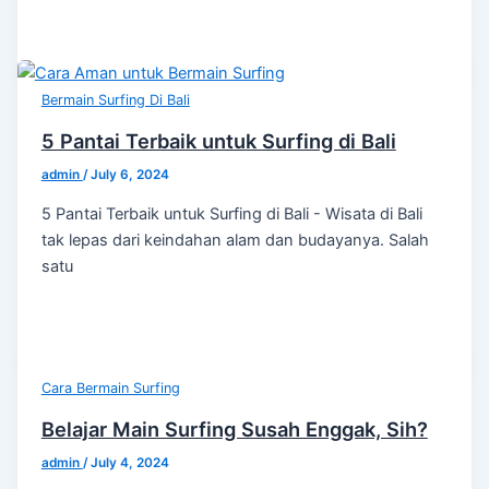
Bermain Surfing Di Bali
5 Pantai Terbaik untuk Surfing di Bali
admin
/
July 6, 2024
5 Pantai Terbaik untuk Surfing di Bali - Wisata di Bali
tak lepas dari keindahan alam dan budayanya. Salah
satu
Cara Bermain Surfing
Belajar Main Surfing Susah Enggak, Sih?
admin
/
July 4, 2024