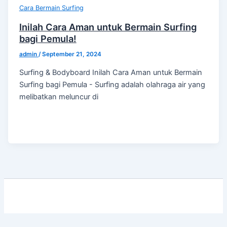
Cara Bermain Surfing
Inilah Cara Aman untuk Bermain Surfing
bagi Pemula!
admin
/
September 21, 2024
Surfing & Bodyboard Inilah Cara Aman untuk Bermain
Surfing bagi Pemula - Surfing adalah olahraga air yang
melibatkan meluncur di