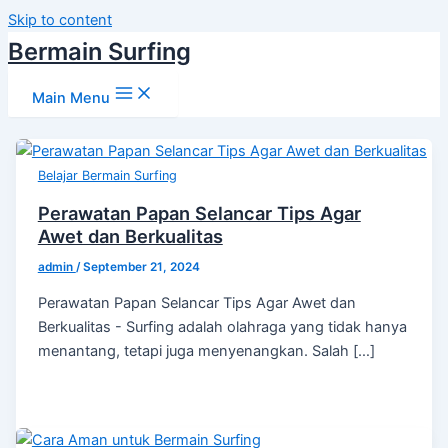
Skip to content
Bermain Surfing
Main Menu
Belajar Bermain Surfing
Perawatan Papan Selancar Tips Agar
Awet dan Berkualitas
admin
/
September 21, 2024
Perawatan Papan Selancar Tips Agar Awet dan
Berkualitas - Surfing adalah olahraga yang tidak hanya
menantang, tetapi juga menyenangkan. Salah […]