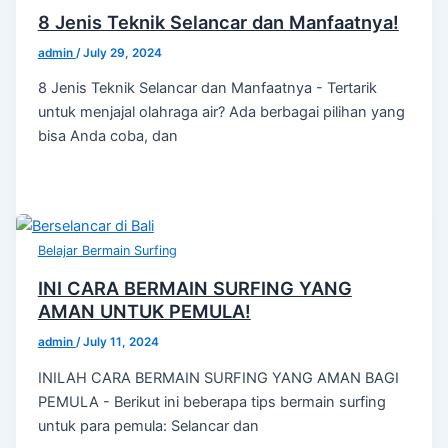
8 Jenis Teknik Selancar dan Manfaatnya!
admin
/
July 29, 2024
8 Jenis Teknik Selancar dan Manfaatnya - Tertarik
untuk menjajal olahraga air? Ada berbagai pilihan yang
bisa Anda coba, dan
Belajar Bermain Surfing
INI CARA BERMAIN SURFING YANG
AMAN UNTUK PEMULA!
admin
/
July 11, 2024
INILAH CARA BERMAIN SURFING YANG AMAN BAGI
PEMULA - Berikut ini beberapa tips bermain surfing
untuk para pemula: Selancar dan