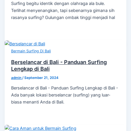
Surfing begitu identik dengan olahraga ala bule.
Terlihat menyenangkan, tapi sebenarnya gimana sih
rasanya surfing? Gulungan ombak tinggi menjadi hal
Bermain Surfing Di Bali
Berselancar di Bali - Panduan Surfing
Lengkap di Bali
admin
/
September 21, 2024
Berselancar di Bali - Panduan Surfing Lengkap di Bali -
Ada banyak lokasi berselancar (surfing) yang luar-
biasa menanti Anda di Bali.