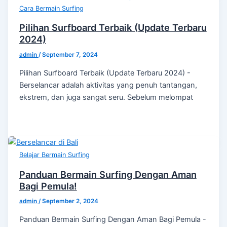
Cara Bermain Surfing
Pilihan Surfboard Terbaik (Update Terbaru
2024)
admin
/
September 7, 2024
Pilihan Surfboard Terbaik (Update Terbaru 2024) -
Berselancar adalah aktivitas yang penuh tantangan,
ekstrem, dan juga sangat seru. Sebelum melompat
Belajar Bermain Surfing
Panduan Bermain Surfing Dengan Aman
Bagi Pemula!
admin
/
September 2, 2024
Panduan Bermain Surfing Dengan Aman Bagi Pemula -