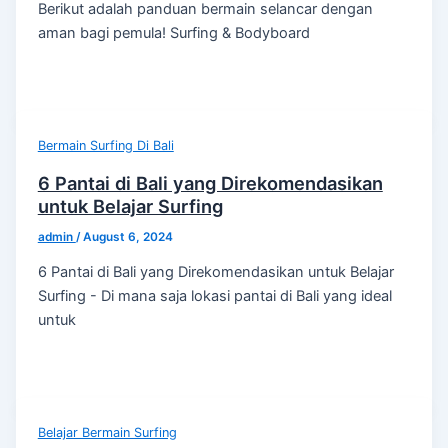
Berikut adalah panduan bermain selancar dengan
aman bagi pemula! Surfing & Bodyboard
Bermain Surfing Di Bali
6 Pantai di Bali yang Direkomendasikan
untuk Belajar Surfing
admin
/
August 6, 2024
6 Pantai di Bali yang Direkomendasikan untuk Belajar
Surfing - Di mana saja lokasi pantai di Bali yang ideal
untuk
Belajar Bermain Surfing