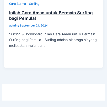
Cara Bermain Surfing
Inilah Cara Aman untuk Bermain Surfing
bagi Pemula!
admin
/
September 21, 2024
Surfing & Bodyboard Inilah Cara Aman untuk Bermain
Surfing bagi Pemula - Surfing adalah olahraga air yang
melibatkan meluncur di