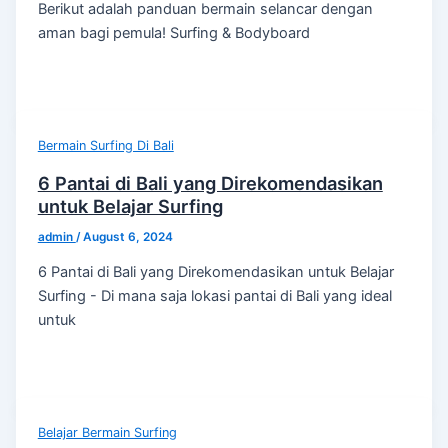
Berikut adalah panduan bermain selancar dengan
aman bagi pemula! Surfing & Bodyboard
Bermain Surfing Di Bali
6 Pantai di Bali yang Direkomendasikan
untuk Belajar Surfing
admin
/
August 6, 2024
6 Pantai di Bali yang Direkomendasikan untuk Belajar
Surfing - Di mana saja lokasi pantai di Bali yang ideal
untuk
Belajar Bermain Surfing