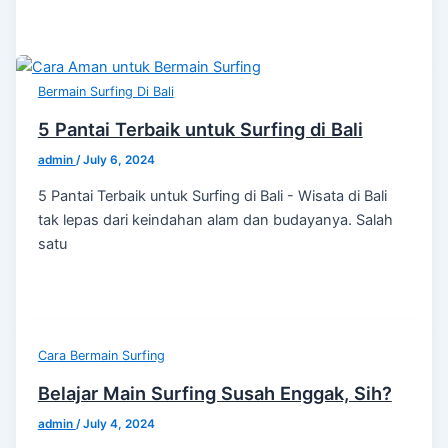
Bermain Surfing Di Bali
5 Pantai Terbaik untuk Surfing di Bali
admin
/
July 6, 2024
5 Pantai Terbaik untuk Surfing di Bali - Wisata di Bali
tak lepas dari keindahan alam dan budayanya. Salah
satu
Cara Bermain Surfing
Belajar Main Surfing Susah Enggak, Sih?
admin
/
July 4, 2024