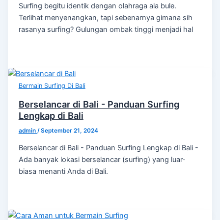
Surfing begitu identik dengan olahraga ala bule.
Terlihat menyenangkan, tapi sebenarnya gimana sih
rasanya surfing? Gulungan ombak tinggi menjadi hal
Bermain Surfing Di Bali
Berselancar di Bali - Panduan Surfing
Lengkap di Bali
admin
/
September 21, 2024
Berselancar di Bali - Panduan Surfing Lengkap di Bali -
Ada banyak lokasi berselancar (surfing) yang luar-
biasa menanti Anda di Bali.