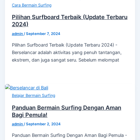
Cara Bermain Surfing
Pilihan Surfboard Terbaik (Update Terbaru
2024)
admin
/
September 7, 2024
Pilihan Surfboard Terbaik (Update Terbaru 2024) -
Berselancar adalah aktivitas yang penuh tantangan,
ekstrem, dan juga sangat seru. Sebelum melompat
Belajar Bermain Surfing
Panduan Bermain Surfing Dengan Aman
Bagi Pemula!
admin
/
September 2, 2024
Panduan Bermain Surfing Dengan Aman Bagi Pemula -