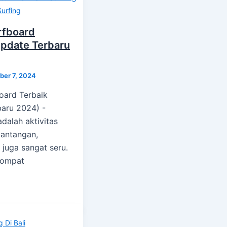
urfing
urfboard
Update Terbaru
ber 7, 2024
board Terbaik
baru 2024) -
adalah aktivitas
tantangan,
 juga sangat seru.
lompat
 Di Bali