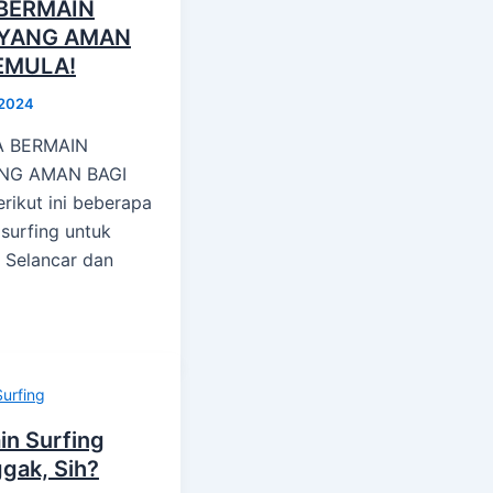
 BERMAIN
 YANG AMAN
EMULA!
, 2024
A BERMAIN
NG AMAN BAGI
ikut ini beberapa
 surfing untuk
 Selancar dan
urfing
in Surfing
gak, Sih?