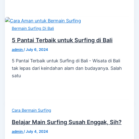
Bermain Surfing Di Bali
5 Pantai Terbaik untuk Surfing di Bali
admin
/
July 6, 2024
5 Pantai Terbaik untuk Surfing di Bali - Wisata di Bali
tak lepas dari keindahan alam dan budayanya. Salah
satu
Cara Bermain Surfing
Belajar Main Surfing Susah Enggak, Sih?
admin
/
July 4, 2024