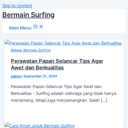
Skip to content
Bermain Surfing
Main Menu
Belajar Bermain Surfing
Perawatan Papan Selancar Tips Agar
Awet dan Berkualitas
admin
/
September 21, 2024
Perawatan Papan Selancar Tips Agar Awet dan
Berkualitas - Surfing adalah olahraga yang tidak hanya
menantang, tetapi juga menyenangkan. Salah […]