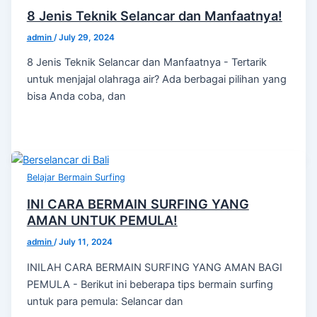
8 Jenis Teknik Selancar dan Manfaatnya!
admin
/
July 29, 2024
8 Jenis Teknik Selancar dan Manfaatnya - Tertarik
untuk menjajal olahraga air? Ada berbagai pilihan yang
bisa Anda coba, dan
Belajar Bermain Surfing
INI CARA BERMAIN SURFING YANG
AMAN UNTUK PEMULA!
admin
/
July 11, 2024
INILAH CARA BERMAIN SURFING YANG AMAN BAGI
PEMULA - Berikut ini beberapa tips bermain surfing
untuk para pemula: Selancar dan