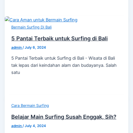
Bermain Surfing Di Bali
5 Pantai Terbaik untuk Surfing di Bali
admin
/
July 6, 2024
5 Pantai Terbaik untuk Surfing di Bali - Wisata di Bali
tak lepas dari keindahan alam dan budayanya. Salah
satu
Cara Bermain Surfing
Belajar Main Surfing Susah Enggak, Sih?
admin
/
July 4, 2024