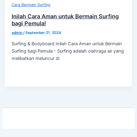
Cara Bermain Surfing
Inilah Cara Aman untuk Bermain Surfing
bagi Pemula!
admin
/
September 21, 2024
Surfing & Bodyboard Inilah Cara Aman untuk Bermain
Surfing bagi Pemula - Surfing adalah olahraga air yang
melibatkan meluncur di