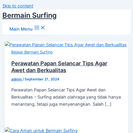
Skip to content
Bermain Surfing
Main Menu
Belajar Bermain Surfing
Perawatan Papan Selancar Tips Agar
Awet dan Berkualitas
admin
/
September 21, 2024
Perawatan Papan Selancar Tips Agar Awet dan
Berkualitas - Surfing adalah olahraga yang tidak hanya
menantang, tetapi juga menyenangkan. Salah […]