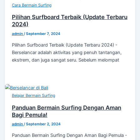
Cara Bermain Surfing
Pilihan Surfboard Terbaik (Update Terbaru
2024)
admin
/
September 7, 2024
Pilihan Surfboard Terbaik (Update Terbaru 2024) -
Berselancar adalah aktivitas yang penuh tantangan,
ekstrem, dan juga sangat seru. Sebelum melompat
Belajar Bermain Surfing
Panduan Bermain Surfing Dengan Aman
Bagi Pemula!
admin
/
September 2, 2024
Panduan Bermain Surfing Dengan Aman Bagi Pemula -