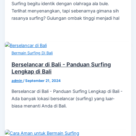
Surfing begitu identik dengan olahraga ala bule.
Terlihat menyenangkan, tapi sebenarnya gimana sih
rasanya surfing? Gulungan ombak tinggi menjadi hal
Bermain Surfing Di Bali
Berselancar di Bali - Panduan Surfing
Lengkap di Bali
admin
/
September 21, 2024
Berselancar di Bali - Panduan Surfing Lengkap di Bali -
Ada banyak lokasi berselancar (surfing) yang luar-
biasa menanti Anda di Bali.