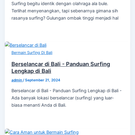
Surfing begitu identik dengan olahraga ala bule.
Terlihat menyenangkan, tapi sebenarnya gimana sih
rasanya surfing? Gulungan ombak tinggi menjadi hal
Bermain Surfing Di Bali
Berselancar di Bali - Panduan Surfing
Lengkap di Bali
admin
/
September 21, 2024
Berselancar di Bali - Panduan Surfing Lengkap di Bali -
Ada banyak lokasi berselancar (surfing) yang luar-
biasa menanti Anda di Bali.