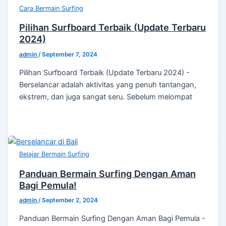
Cara Bermain Surfing
Pilihan Surfboard Terbaik (Update Terbaru
2024)
admin
/
September 7, 2024
Pilihan Surfboard Terbaik (Update Terbaru 2024) -
Berselancar adalah aktivitas yang penuh tantangan,
ekstrem, dan juga sangat seru. Sebelum melompat
Belajar Bermain Surfing
Panduan Bermain Surfing Dengan Aman
Bagi Pemula!
admin
/
September 2, 2024
Panduan Bermain Surfing Dengan Aman Bagi Pemula -