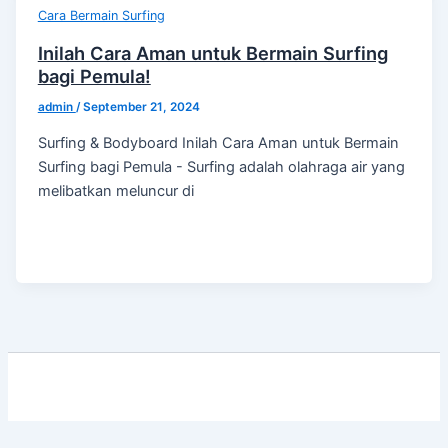
Cara Bermain Surfing
Inilah Cara Aman untuk Bermain Surfing
bagi Pemula!
admin
/
September 21, 2024
Surfing & Bodyboard Inilah Cara Aman untuk Bermain
Surfing bagi Pemula - Surfing adalah olahraga air yang
melibatkan meluncur di