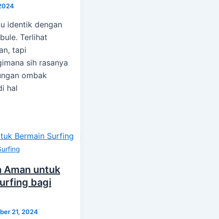
 2024
tu identik dengan
bule. Terlihat
n, tapi
gimana sih rasanya
lungan ombak
i hal
urfing
ra Aman untuk
urfing bagi
ber 21, 2024