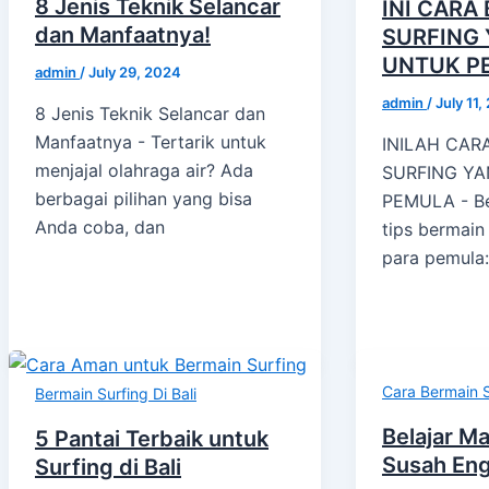
8 Jenis Teknik Selancar
INI CARA
dan Manfaatnya!
SURFING
UNTUK P
admin
/
July 29, 2024
admin
/
July 11
8 Jenis Teknik Selancar dan
Manfaatnya - Tertarik untuk
INILAH CAR
menjajal olahraga air? Ada
SURFING YA
berbagai pilihan yang bisa
PEMULA - Ber
Anda coba, dan
tips bermain
para pemula:
Cara Bermain S
Bermain Surfing Di Bali
Belajar Ma
5 Pantai Terbaik untuk
Susah Eng
Surfing di Bali