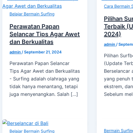
Cara Bermain S
Belajar Bermain Surfing
Pilihan S
Perawatan Papan
Terbaik (
Selancar Tips Agar Awet
2024)
dan Berkualitas
admin
/
Septem
admin
/
September 21, 2024
Pilihan Surf
Perawatan Papan Selancar
(Update Ter
Tips Agar Awet dan Berkualitas
Berselancar 
- Surfing adalah olahraga yang
yang penuh 
tidak hanya menantang, tetapi
ekstrem, dan
juga menyenangkan. Salah […]
Sebelum me
Bermain Surfing
Belajar Bermain Surfing