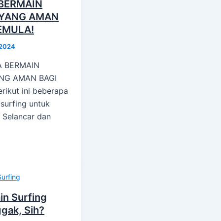
 BERMAIN
 YANG AMAN
EMULA!
, 2024
A BERMAIN
NG AMAN BAGI
ikut ini beberapa
 surfing untuk
 Selancar dan
urfing
in Surfing
gak, Sih?