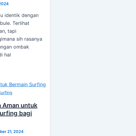
 2024
tu identik dengan
bule. Terlihat
n, tapi
gimana sih rasanya
lungan ombak
i hal
urfing
ra Aman untuk
urfing bagi
ber 21, 2024