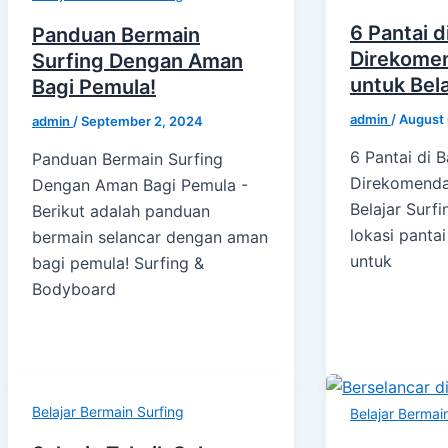
6 Pantai d
Panduan Bermain
Direkome
Surfing Dengan Aman
untuk Bela
Bagi Pemula!
admin
/
August 
admin
/
September 2, 2024
6 Pantai di B
Panduan Bermain Surfing
Direkomenda
Dengan Aman Bagi Pemula -
Belajar Surfi
Berikut adalah panduan
lokasi pantai
bermain selancar dengan aman
untuk
bagi pemula! Surfing &
Bodyboard
Belajar Bermain Surfing
Belajar Bermai