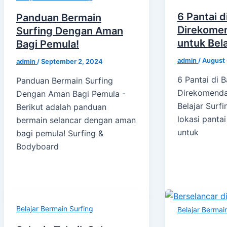
6 Pantai d
Panduan Bermain
Direkome
Surfing Dengan Aman
untuk Bela
Bagi Pemula!
admin
/
August 
admin
/
September 2, 2024
6 Pantai di B
Panduan Bermain Surfing
Direkomenda
Dengan Aman Bagi Pemula -
Belajar Surfi
Berikut adalah panduan
lokasi pantai
bermain selancar dengan aman
untuk
bagi pemula! Surfing &
Bodyboard
Belajar Bermain Surfing
Belajar Bermai