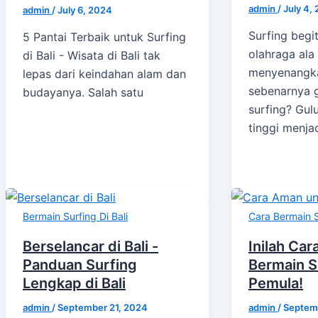
admin
/
July 4,
admin
/
July 6, 2024
Surfing begi
5 Pantai Terbaik untuk Surfing
olahraga ala 
di Bali - Wisata di Bali tak
menyenangka
lepas dari keindahan alam dan
sebenarnya 
budayanya. Salah satu
surfing? Gu
tinggi menjad
Bermain Surfing Di Bali
Cara Bermain S
Berselancar di Bali -
Inilah Ca
Panduan Surfing
Bermain S
Lengkap di Bali
Pemula!
admin
/
September 21, 2024
admin
/
Septem