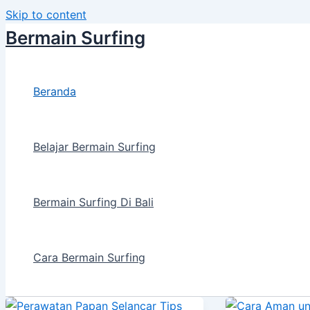
Skip to content
Bermain Surfing
Beranda
Belajar Bermain Surfing
Bermain Surfing Di Bali
Cara Bermain Surfing