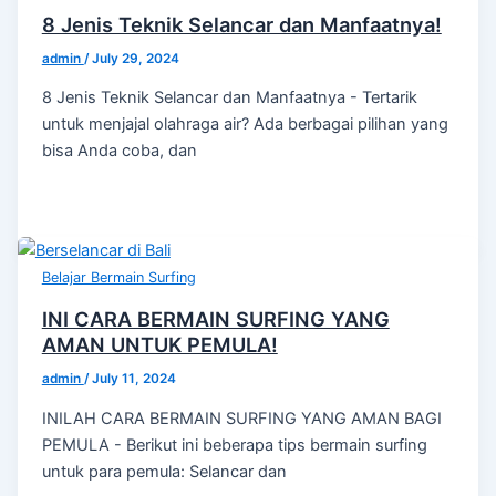
8 Jenis Teknik Selancar dan Manfaatnya!
admin
/
July 29, 2024
8 Jenis Teknik Selancar dan Manfaatnya - Tertarik
untuk menjajal olahraga air? Ada berbagai pilihan yang
bisa Anda coba, dan
Belajar Bermain Surfing
INI CARA BERMAIN SURFING YANG
AMAN UNTUK PEMULA!
admin
/
July 11, 2024
INILAH CARA BERMAIN SURFING YANG AMAN BAGI
PEMULA - Berikut ini beberapa tips bermain surfing
untuk para pemula: Selancar dan