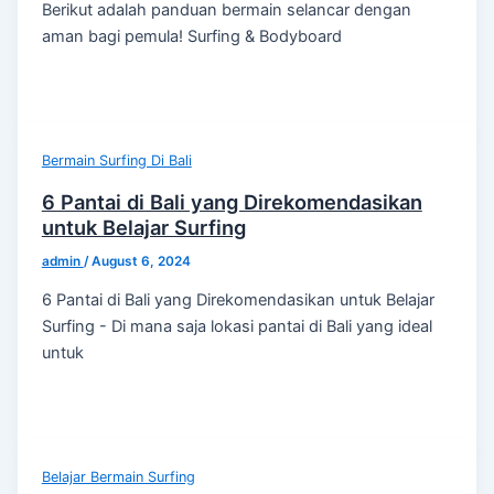
Berikut adalah panduan bermain selancar dengan
aman bagi pemula! Surfing & Bodyboard
Bermain Surfing Di Bali
6 Pantai di Bali yang Direkomendasikan
untuk Belajar Surfing
admin
/
August 6, 2024
6 Pantai di Bali yang Direkomendasikan untuk Belajar
Surfing - Di mana saja lokasi pantai di Bali yang ideal
untuk
Belajar Bermain Surfing