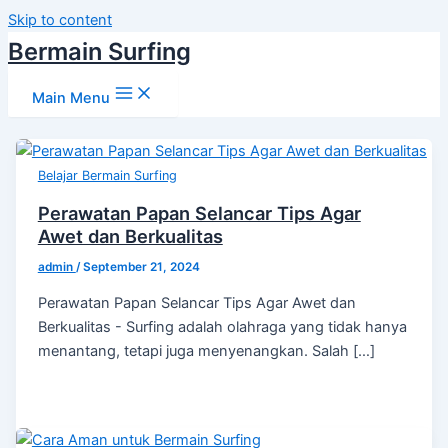
Skip to content
Bermain Surfing
Main Menu
Belajar Bermain Surfing
Perawatan Papan Selancar Tips Agar
Awet dan Berkualitas
admin
/
September 21, 2024
Perawatan Papan Selancar Tips Agar Awet dan
Berkualitas - Surfing adalah olahraga yang tidak hanya
menantang, tetapi juga menyenangkan. Salah […]