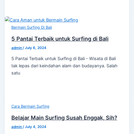
Bermain Surfing Di Bali
5 Pantai Terbaik untuk Surfing di Bali
admin
/
July 6, 2024
5 Pantai Terbaik untuk Surfing di Bali - Wisata di Bali
tak lepas dari keindahan alam dan budayanya. Salah
satu
Cara Bermain Surfing
Belajar Main Surfing Susah Enggak, Sih?
admin
/
July 4, 2024