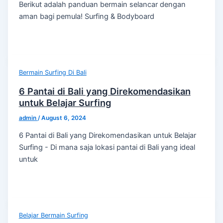
Berikut adalah panduan bermain selancar dengan
aman bagi pemula! Surfing & Bodyboard
Bermain Surfing Di Bali
6 Pantai di Bali yang Direkomendasikan
untuk Belajar Surfing
admin
/
August 6, 2024
6 Pantai di Bali yang Direkomendasikan untuk Belajar
Surfing - Di mana saja lokasi pantai di Bali yang ideal
untuk
Belajar Bermain Surfing