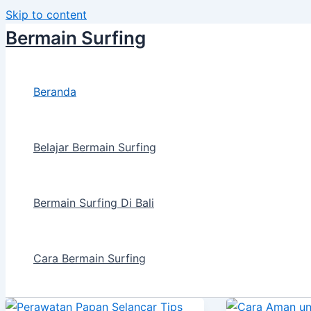
Skip to content
Bermain Surfing
Beranda
Belajar Bermain Surfing
Bermain Surfing Di Bali
Cara Bermain Surfing