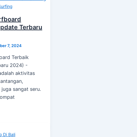
urfing
urfboard
Update Terbaru
ber 7, 2024
board Terbaik
baru 2024) -
adalah aktivitas
tantangan,
 juga sangat seru.
lompat
 Di Bali