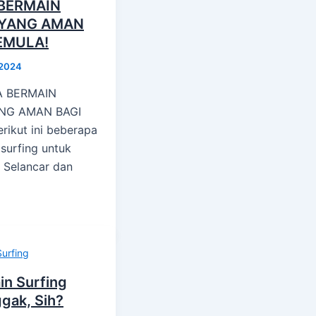
 BERMAIN
 YANG AMAN
EMULA!
, 2024
A BERMAIN
NG AMAN BAGI
ikut ini beberapa
 surfing untuk
 Selancar dan
urfing
in Surfing
gak, Sih?