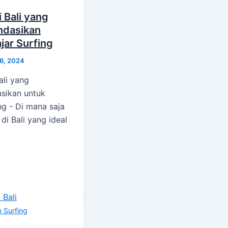
i Bali yang
ndasikan
jar Surfing
6, 2024
ali yang
sikan untuk
ng - Di mana saja
 di Bali yang ideal
n Surfing