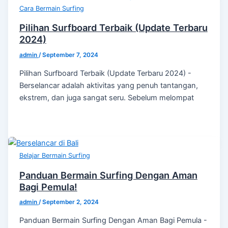
Cara Bermain Surfing
Pilihan Surfboard Terbaik (Update Terbaru
2024)
admin
/
September 7, 2024
Pilihan Surfboard Terbaik (Update Terbaru 2024) -
Berselancar adalah aktivitas yang penuh tantangan,
ekstrem, dan juga sangat seru. Sebelum melompat
Belajar Bermain Surfing
Panduan Bermain Surfing Dengan Aman
Bagi Pemula!
admin
/
September 2, 2024
Panduan Bermain Surfing Dengan Aman Bagi Pemula -