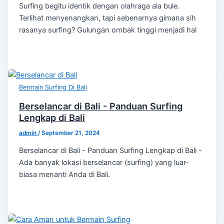
Surfing begitu identik dengan olahraga ala bule.
Terlihat menyenangkan, tapi sebenarnya gimana sih
rasanya surfing? Gulungan ombak tinggi menjadi hal
Bermain Surfing Di Bali
Berselancar di Bali - Panduan Surfing
Lengkap di Bali
admin
/
September 21, 2024
Berselancar di Bali - Panduan Surfing Lengkap di Bali -
Ada banyak lokasi berselancar (surfing) yang luar-
biasa menanti Anda di Bali.