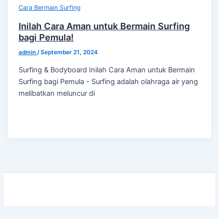
Cara Bermain Surfing
Inilah Cara Aman untuk Bermain Surfing
bagi Pemula!
admin
/
September 21, 2024
Surfing & Bodyboard Inilah Cara Aman untuk Bermain
Surfing bagi Pemula - Surfing adalah olahraga air yang
melibatkan meluncur di