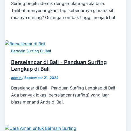
Surfing begitu identik dengan olahraga ala bule.
Terlihat menyenangkan, tapi sebenarnya gimana sih
rasanya surfing? Gulungan ombak tinggi menjadi hal
Bermain Surfing Di Bali
Berselancar di Bali - Panduan Surfing
Lengkap di Bali
admin
/
September 21, 2024
Berselancar di Bali - Panduan Surfing Lengkap di Bali -
Ada banyak lokasi berselancar (surfing) yang luar-
biasa menanti Anda di Bali.