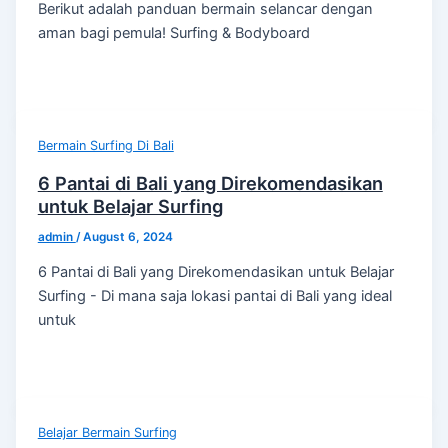
Berikut adalah panduan bermain selancar dengan
aman bagi pemula! Surfing & Bodyboard
Bermain Surfing Di Bali
6 Pantai di Bali yang Direkomendasikan
untuk Belajar Surfing
admin
/
August 6, 2024
6 Pantai di Bali yang Direkomendasikan untuk Belajar
Surfing - Di mana saja lokasi pantai di Bali yang ideal
untuk
Belajar Bermain Surfing