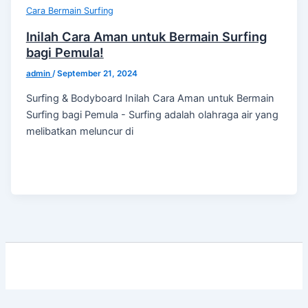
Cara Bermain Surfing
Inilah Cara Aman untuk Bermain Surfing
bagi Pemula!
admin
/
September 21, 2024
Surfing & Bodyboard Inilah Cara Aman untuk Bermain
Surfing bagi Pemula - Surfing adalah olahraga air yang
melibatkan meluncur di