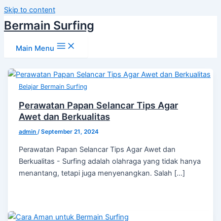
Skip to content
Bermain Surfing
Main Menu
Belajar Bermain Surfing
Perawatan Papan Selancar Tips Agar
Awet dan Berkualitas
admin
/
September 21, 2024
Perawatan Papan Selancar Tips Agar Awet dan
Berkualitas - Surfing adalah olahraga yang tidak hanya
menantang, tetapi juga menyenangkan. Salah […]