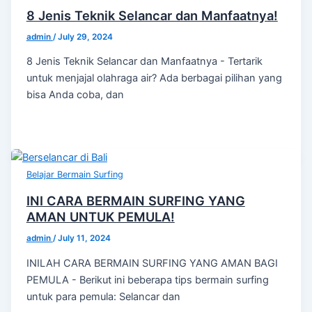
8 Jenis Teknik Selancar dan Manfaatnya!
admin
/
July 29, 2024
8 Jenis Teknik Selancar dan Manfaatnya - Tertarik
untuk menjajal olahraga air? Ada berbagai pilihan yang
bisa Anda coba, dan
Belajar Bermain Surfing
INI CARA BERMAIN SURFING YANG
AMAN UNTUK PEMULA!
admin
/
July 11, 2024
INILAH CARA BERMAIN SURFING YANG AMAN BAGI
PEMULA - Berikut ini beberapa tips bermain surfing
untuk para pemula: Selancar dan