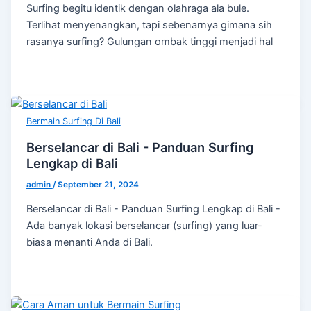
Surfing begitu identik dengan olahraga ala bule.
Terlihat menyenangkan, tapi sebenarnya gimana sih
rasanya surfing? Gulungan ombak tinggi menjadi hal
Bermain Surfing Di Bali
Berselancar di Bali - Panduan Surfing
Lengkap di Bali
admin
/
September 21, 2024
Berselancar di Bali - Panduan Surfing Lengkap di Bali -
Ada banyak lokasi berselancar (surfing) yang luar-
biasa menanti Anda di Bali.