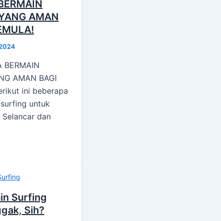
 BERMAIN
 YANG AMAN
EMULA!
, 2024
A BERMAIN
NG AMAN BAGI
ikut ini beberapa
 surfing untuk
 Selancar dan
urfing
in Surfing
gak, Sih?