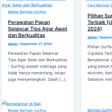
Cara Bermain S
Belajar Bermain Surfing
Pilihan S
Perawatan Papan
Terbaik (
Selancar Tips Agar Awet
2024)
dan Berkualitas
admin
/
Septem
admin
/
September 21, 2024
Pilihan Surf
Perawatan Papan Selancar
(Update Ter
Tips Agar Awet dan Berkualitas
Berselancar 
- Surfing adalah olahraga yang
yang penuh 
tidak hanya menantang, tetapi
ekstrem, dan
juga menyenangkan. Salah […]
Sebelum me
Bermain Surfing
Belajar Bermain Surfing