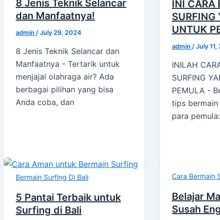
8 Jenis Teknik Selancar
INI CARA
dan Manfaatnya!
SURFING
UNTUK P
admin
/
July 29, 2024
admin
/
July 11
8 Jenis Teknik Selancar dan
Manfaatnya - Tertarik untuk
INILAH CAR
menjajal olahraga air? Ada
SURFING YA
berbagai pilihan yang bisa
PEMULA - Ber
Anda coba, dan
tips bermain
para pemula:
Cara Bermain S
Bermain Surfing Di Bali
Belajar Ma
5 Pantai Terbaik untuk
Susah Eng
Surfing di Bali