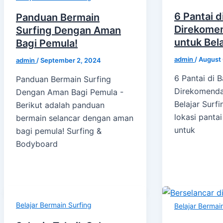
6 Pantai d
Panduan Bermain
Direkome
Surfing Dengan Aman
untuk Bela
Bagi Pemula!
admin
/
August 
admin
/
September 2, 2024
6 Pantai di B
Panduan Bermain Surfing
Direkomenda
Dengan Aman Bagi Pemula -
Belajar Surfi
Berikut adalah panduan
lokasi pantai
bermain selancar dengan aman
untuk
bagi pemula! Surfing &
Bodyboard
Belajar Bermain Surfing
Belajar Bermai