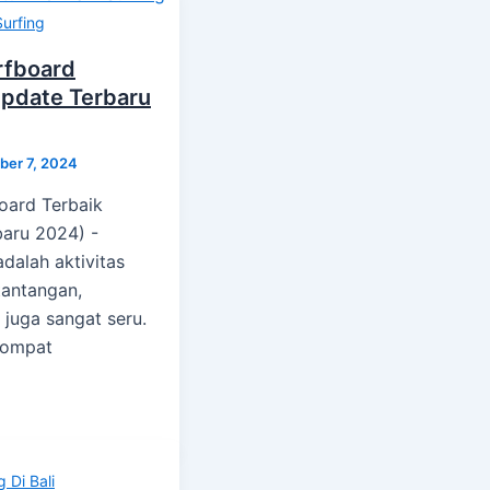
urfing
urfboard
Update Terbaru
ber 7, 2024
board Terbaik
baru 2024) -
adalah aktivitas
tantangan,
 juga sangat seru.
lompat
 Di Bali