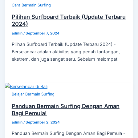
Cara Bermain Surfing
Pilihan Surfboard Terbaik (Update Terbaru
2024)
admin
/
September 7, 2024
Pilihan Surfboard Terbaik (Update Terbaru 2024) -
Berselancar adalah aktivitas yang penuh tantangan,
ekstrem, dan juga sangat seru. Sebelum melompat
Belajar Bermain Surfing
Panduan Bermain Surfing Dengan Aman
Bagi Pemula!
admin
/
September 2, 2024
Panduan Bermain Surfing Dengan Aman Bagi Pemula -