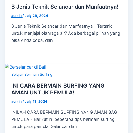
8 Jenis Teknik Selancar dan Manfaatnya!
admin
/
July 29, 2024
8 Jenis Teknik Selancar dan Manfaatnya - Tertarik
untuk menjajal olahraga air? Ada berbagai pilihan yang
bisa Anda coba, dan
Belajar Bermain Surfing
INI CARA BERMAIN SURFING YANG
AMAN UNTUK PEMULA!
admin
/
July 11, 2024
INILAH CARA BERMAIN SURFING YANG AMAN BAGI
PEMULA - Berikut ini beberapa tips bermain surfing
untuk para pemula: Selancar dan