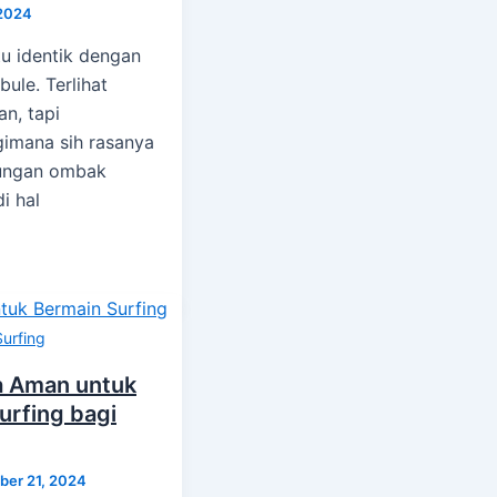
 2024
tu identik dengan
bule. Terlihat
n, tapi
gimana sih rasanya
lungan ombak
i hal
urfing
ra Aman untuk
urfing bagi
ber 21, 2024