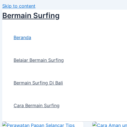
Skip to content
Bermain Surfing
Beranda
Belajar Bermain Surfing
Bermain Surfing Di Bali
Cara Bermain Surfing