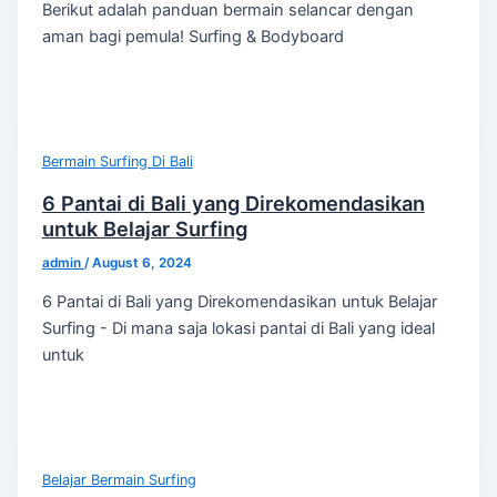
Berikut adalah panduan bermain selancar dengan
aman bagi pemula! Surfing & Bodyboard
Bermain Surfing Di Bali
6 Pantai di Bali yang Direkomendasikan
untuk Belajar Surfing
admin
/
August 6, 2024
6 Pantai di Bali yang Direkomendasikan untuk Belajar
Surfing - Di mana saja lokasi pantai di Bali yang ideal
untuk
Belajar Bermain Surfing