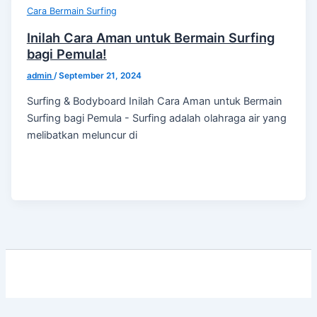
Cara Bermain Surfing
Inilah Cara Aman untuk Bermain Surfing
bagi Pemula!
admin
/
September 21, 2024
Surfing & Bodyboard Inilah Cara Aman untuk Bermain
Surfing bagi Pemula - Surfing adalah olahraga air yang
melibatkan meluncur di