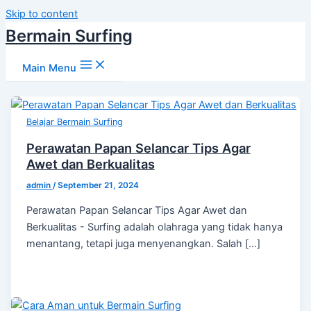
Skip to content
Bermain Surfing
Main Menu
Belajar Bermain Surfing
Perawatan Papan Selancar Tips Agar
Awet dan Berkualitas
admin
/
September 21, 2024
Perawatan Papan Selancar Tips Agar Awet dan
Berkualitas - Surfing adalah olahraga yang tidak hanya
menantang, tetapi juga menyenangkan. Salah […]