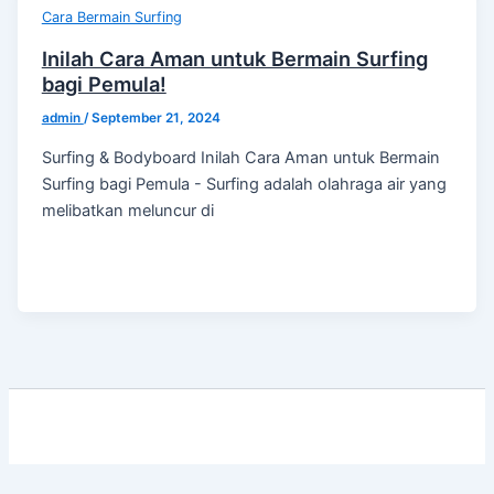
Cara Bermain Surfing
Inilah Cara Aman untuk Bermain Surfing
bagi Pemula!
admin
/
September 21, 2024
Surfing & Bodyboard Inilah Cara Aman untuk Bermain
Surfing bagi Pemula - Surfing adalah olahraga air yang
melibatkan meluncur di