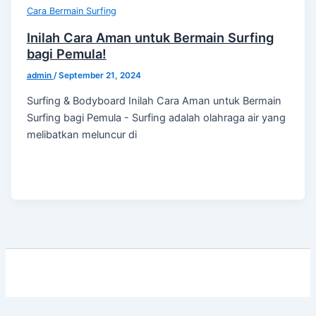
Cara Bermain Surfing
Inilah Cara Aman untuk Bermain Surfing
bagi Pemula!
admin
/
September 21, 2024
Surfing & Bodyboard Inilah Cara Aman untuk Bermain
Surfing bagi Pemula - Surfing adalah olahraga air yang
melibatkan meluncur di