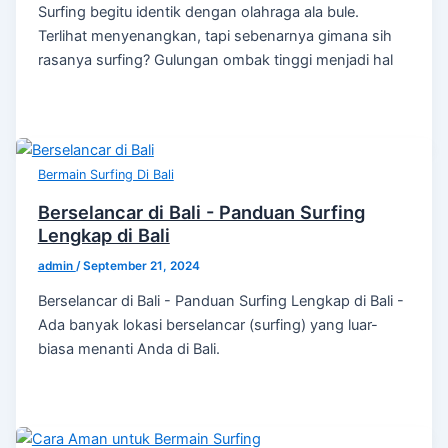
Surfing begitu identik dengan olahraga ala bule.
Terlihat menyenangkan, tapi sebenarnya gimana sih
rasanya surfing? Gulungan ombak tinggi menjadi hal
Bermain Surfing Di Bali
Berselancar di Bali - Panduan Surfing
Lengkap di Bali
admin
/
September 21, 2024
Berselancar di Bali - Panduan Surfing Lengkap di Bali -
Ada banyak lokasi berselancar (surfing) yang luar-
biasa menanti Anda di Bali.