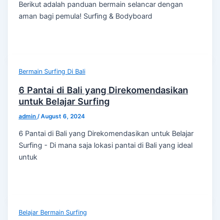
Berikut adalah panduan bermain selancar dengan
aman bagi pemula! Surfing & Bodyboard
Bermain Surfing Di Bali
6 Pantai di Bali yang Direkomendasikan
untuk Belajar Surfing
admin
/
August 6, 2024
6 Pantai di Bali yang Direkomendasikan untuk Belajar
Surfing - Di mana saja lokasi pantai di Bali yang ideal
untuk
Belajar Bermain Surfing