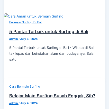
Bermain Surfing Di Bali
5 Pantai Terbaik untuk Surfing di Bali
admin
/
July 6, 2024
5 Pantai Terbaik untuk Surfing di Bali - Wisata di Bali
tak lepas dari keindahan alam dan budayanya. Salah
satu
Cara Bermain Surfing
Belajar Main Surfing Susah Enggak, Sih?
admin
/
July 4, 2024