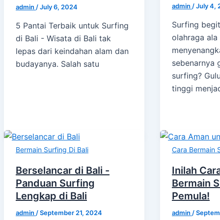
admin
/
July 4,
admin
/
July 6, 2024
Surfing begi
5 Pantai Terbaik untuk Surfing
olahraga ala 
di Bali - Wisata di Bali tak
menyenangka
lepas dari keindahan alam dan
sebenarnya 
budayanya. Salah satu
surfing? Gu
tinggi menjad
Bermain Surfing Di Bali
Cara Bermain S
Berselancar di Bali -
Inilah Ca
Panduan Surfing
Bermain S
Lengkap di Bali
Pemula!
admin
/
September 21, 2024
admin
/
Septem