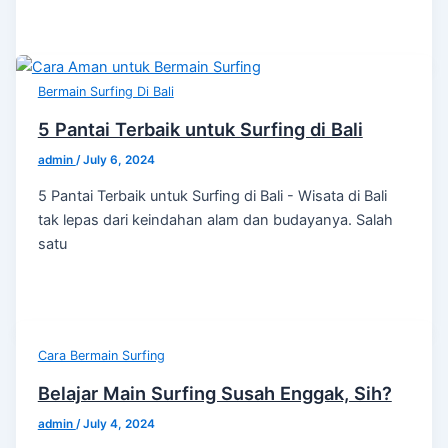
Bermain Surfing Di Bali
5 Pantai Terbaik untuk Surfing di Bali
admin
/
July 6, 2024
5 Pantai Terbaik untuk Surfing di Bali - Wisata di Bali
tak lepas dari keindahan alam dan budayanya. Salah
satu
Cara Bermain Surfing
Belajar Main Surfing Susah Enggak, Sih?
admin
/
July 4, 2024