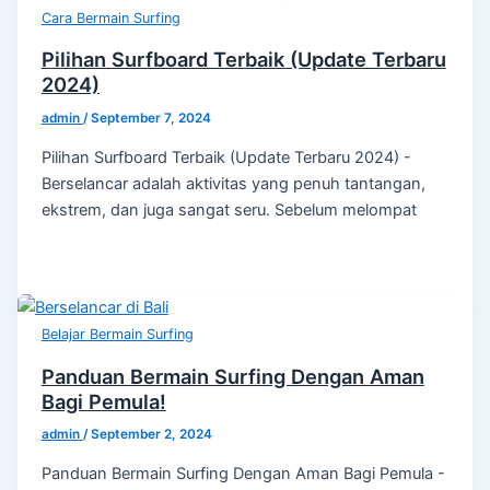
Cara Bermain Surfing
Pilihan Surfboard Terbaik (Update Terbaru
2024)
admin
/
September 7, 2024
Pilihan Surfboard Terbaik (Update Terbaru 2024) -
Berselancar adalah aktivitas yang penuh tantangan,
ekstrem, dan juga sangat seru. Sebelum melompat
Belajar Bermain Surfing
Panduan Bermain Surfing Dengan Aman
Bagi Pemula!
admin
/
September 2, 2024
Panduan Bermain Surfing Dengan Aman Bagi Pemula -