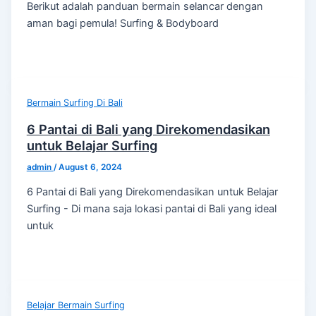
Berikut adalah panduan bermain selancar dengan
aman bagi pemula! Surfing & Bodyboard
Bermain Surfing Di Bali
6 Pantai di Bali yang Direkomendasikan
untuk Belajar Surfing
admin
/
August 6, 2024
6 Pantai di Bali yang Direkomendasikan untuk Belajar
Surfing - Di mana saja lokasi pantai di Bali yang ideal
untuk
Belajar Bermain Surfing