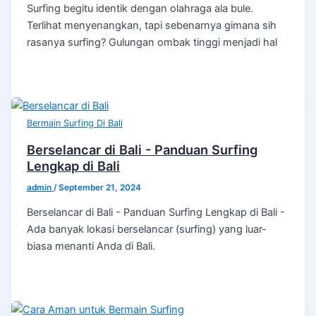
Surfing begitu identik dengan olahraga ala bule.
Terlihat menyenangkan, tapi sebenarnya gimana sih
rasanya surfing? Gulungan ombak tinggi menjadi hal
Bermain Surfing Di Bali
Berselancar di Bali - Panduan Surfing
Lengkap di Bali
admin
/
September 21, 2024
Berselancar di Bali - Panduan Surfing Lengkap di Bali -
Ada banyak lokasi berselancar (surfing) yang luar-
biasa menanti Anda di Bali.