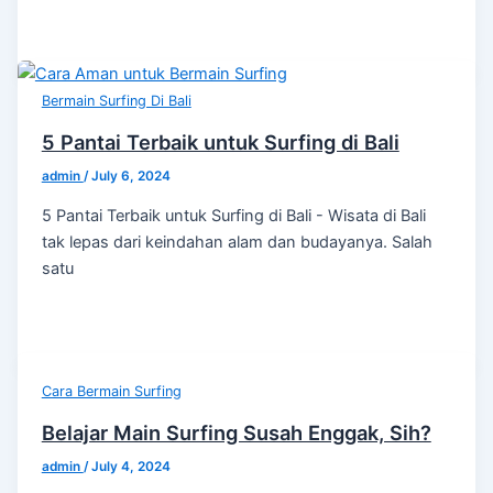
Bermain Surfing Di Bali
5 Pantai Terbaik untuk Surfing di Bali
admin
/
July 6, 2024
5 Pantai Terbaik untuk Surfing di Bali - Wisata di Bali
tak lepas dari keindahan alam dan budayanya. Salah
satu
Cara Bermain Surfing
Belajar Main Surfing Susah Enggak, Sih?
admin
/
July 4, 2024