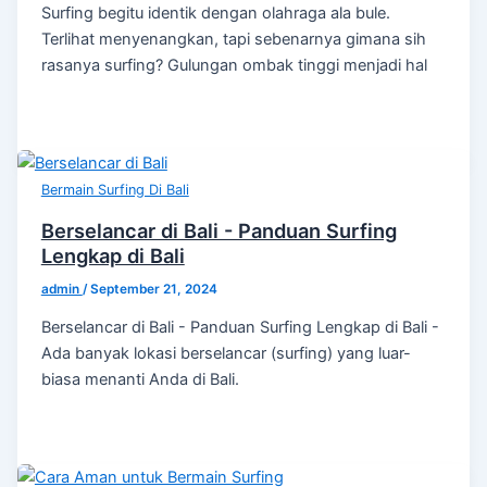
Surfing begitu identik dengan olahraga ala bule.
Terlihat menyenangkan, tapi sebenarnya gimana sih
rasanya surfing? Gulungan ombak tinggi menjadi hal
Bermain Surfing Di Bali
Berselancar di Bali - Panduan Surfing
Lengkap di Bali
admin
/
September 21, 2024
Berselancar di Bali - Panduan Surfing Lengkap di Bali -
Ada banyak lokasi berselancar (surfing) yang luar-
biasa menanti Anda di Bali.