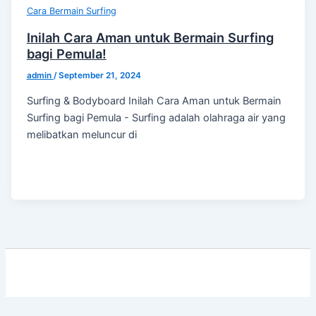
Cara Bermain Surfing
Inilah Cara Aman untuk Bermain Surfing
bagi Pemula!
admin
/
September 21, 2024
Surfing & Bodyboard Inilah Cara Aman untuk Bermain
Surfing bagi Pemula - Surfing adalah olahraga air yang
melibatkan meluncur di