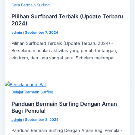
Cara Bermain Surfing
Pilihan Surfboard Terbaik (Update Terbaru
2024)
admin
/
September 7, 2024
Pilihan Surfboard Terbaik (Update Terbaru 2024) -
Berselancar adalah aktivitas yang penuh tantangan,
ekstrem, dan juga sangat seru. Sebelum melompat
Belajar Bermain Surfing
Panduan Bermain Surfing Dengan Aman
Bagi Pemula!
admin
/
September 2, 2024
Panduan Bermain Surfing Dengan Aman Bagi Pemula -