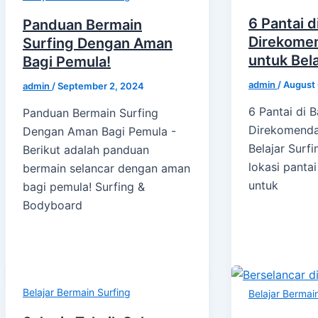
6 Pantai d
Panduan Bermain
Direkome
Surfing Dengan Aman
untuk Bela
Bagi Pemula!
admin
/
August 
admin
/
September 2, 2024
6 Pantai di B
Panduan Bermain Surfing
Direkomenda
Dengan Aman Bagi Pemula -
Belajar Surfi
Berikut adalah panduan
lokasi pantai
bermain selancar dengan aman
untuk
bagi pemula! Surfing &
Bodyboard
Belajar Bermain Surfing
Belajar Bermai