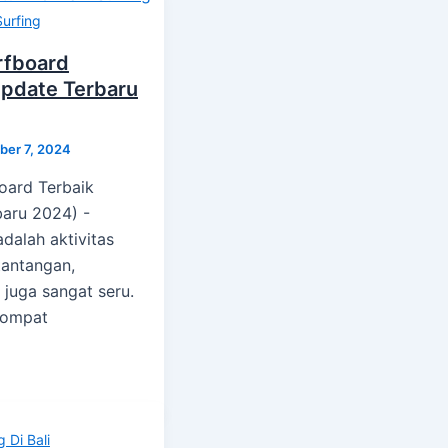
urfing
urfboard
Update Terbaru
ber 7, 2024
board Terbaik
baru 2024) -
adalah aktivitas
tantangan,
 juga sangat seru.
lompat
 Di Bali