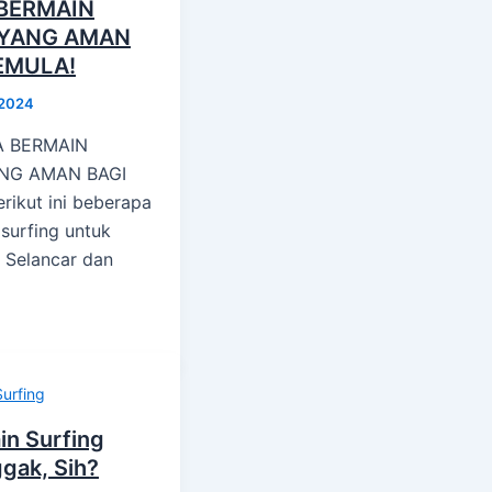
 BERMAIN
 YANG AMAN
EMULA!
, 2024
A BERMAIN
NG AMAN BAGI
ikut ini beberapa
 surfing untuk
 Selancar dan
urfing
in Surfing
gak, Sih?