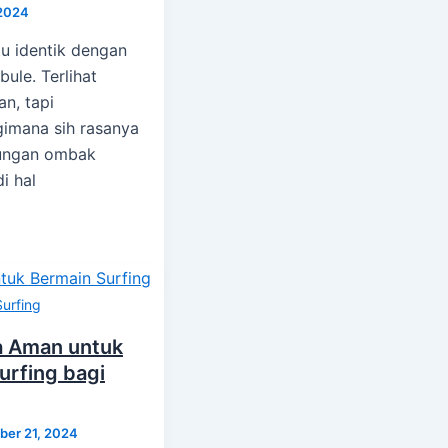
 2024
tu identik dengan
bule. Terlihat
n, tapi
gimana sih rasanya
lungan ombak
i hal
urfing
ra Aman untuk
urfing bagi
ber 21, 2024