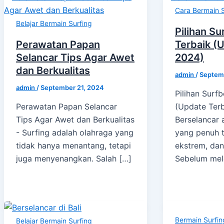
Cara Bermain S
Belajar Bermain Surfing
Pilihan S
Perawatan Papan
Terbaik (
Selancar Tips Agar Awet
2024)
dan Berkualitas
admin
/
Septem
admin
/
September 21, 2024
Pilihan Surf
Perawatan Papan Selancar
(Update Ter
Tips Agar Awet dan Berkualitas
Berselancar 
- Surfing adalah olahraga yang
yang penuh 
tidak hanya menantang, tetapi
ekstrem, dan
juga menyenangkan. Salah […]
Sebelum me
Bermain Surfing
Belajar Bermain Surfing