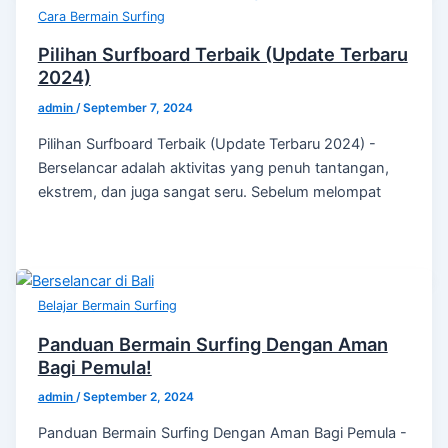
Cara Bermain Surfing
Pilihan Surfboard Terbaik (Update Terbaru
2024)
admin
/
September 7, 2024
Pilihan Surfboard Terbaik (Update Terbaru 2024) -
Berselancar adalah aktivitas yang penuh tantangan,
ekstrem, dan juga sangat seru. Sebelum melompat
Belajar Bermain Surfing
Panduan Bermain Surfing Dengan Aman
Bagi Pemula!
admin
/
September 2, 2024
Panduan Bermain Surfing Dengan Aman Bagi Pemula -