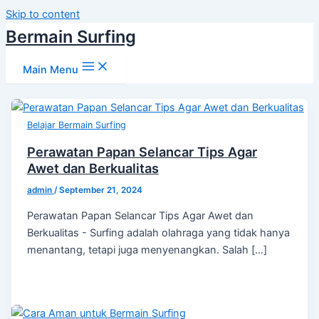
Skip to content
Bermain Surfing
Main Menu
Belajar Bermain Surfing
Perawatan Papan Selancar Tips Agar
Awet dan Berkualitas
admin
/
September 21, 2024
Perawatan Papan Selancar Tips Agar Awet dan
Berkualitas - Surfing adalah olahraga yang tidak hanya
menantang, tetapi juga menyenangkan. Salah […]